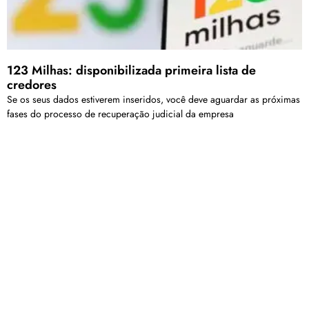
123 Milhas: disponibilizada primeira lista de
credores
Se os seus dados estiverem inseridos, você deve aguardar as próximas
fases do processo de recuperação judicial da empresa
Mulheres dão golpe em farmácia e pagam produtos
com 700 reais em notas falsas, em Patrocínio
A fraude foi descoberta pela funcionária do estabelecimento, que