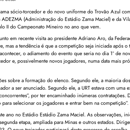
rama sócio-torcedor e do novo uniforme do Trovão Azul co
da ADEZMA (Administração do Estádio Zama Maciel) e da Vil
lo II do Campeonato Mineiro no ano que vem.
unto em recente visita ao presidente Adriano Aro, da Feder
e, mas a tendência é que a competição seja iniciada após o 
 acontecer, o adiamento do evento que seria no dia 1º de n
rcedor e, possivelmente novos jogadores, numa data mais pr
ções sobre a formação do elenco. Segundo ele, a maioria do
nador a ser anunciado. Segundo ele, a URT estava com uma e
s concorrentes”, por ter encaminhado inúmeras contratações.
para selecionar os jogadores e entrar bem na competição”.
te ano no Estádio Estádio Zama Maciel. As observações, ini
 segunda etapa, ampliada para Minas e outros estados. Dirig
23. O novo treinador participará deste processo de escolha