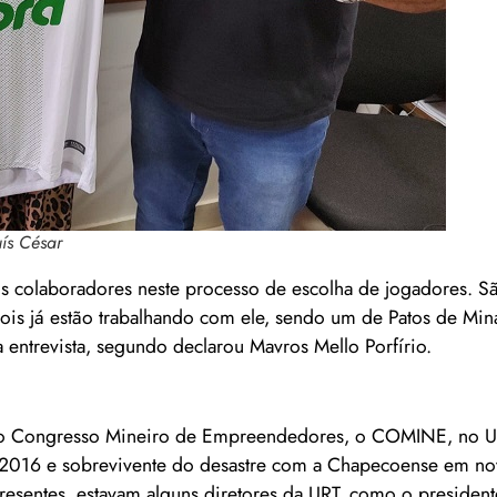
uís César
us colaboradores neste processo de escolha de jogadores. S
Dois já estão trabalhando com ele, sendo um de Patos de Min
entrevista, segundo declarou Mavros Mello Porfírio.
o do Congresso Mineiro de Empreendedores, o COMINE, no 
m 2016 e sobrevivente do desastre com a Chapecoense em n
presentes, estavam alguns diretores da URT, como o president