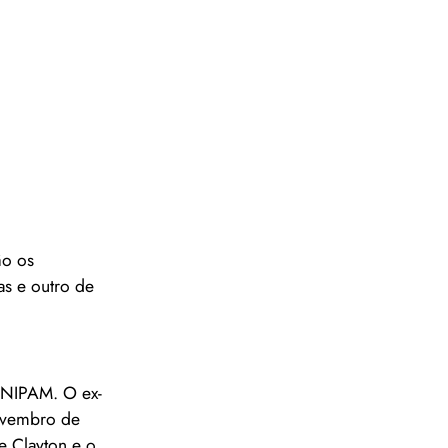
ão os
as e outro de
UNIPAM. O ex-
ovembro de
e Clayton e o