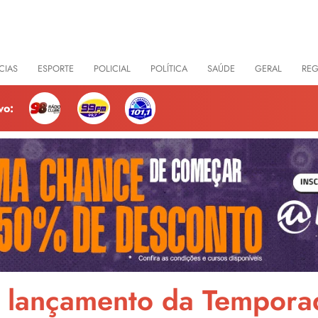
CIAS
ESPORTE
POLICIAL
POLÍTICA
SAÚDE
GERAL
RE
vo:
e lançamento da Tempor