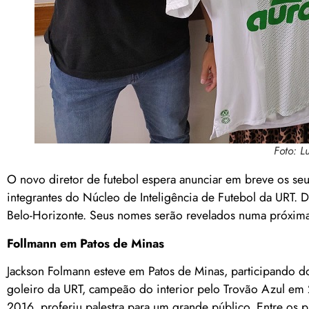
Foto: L
O novo diretor de futebol espera anunciar em breve os se
integrantes do Núcleo de Inteligência de Futebol da URT. 
Belo-Horizonte. Seus nomes serão revelados numa próxima 
Follmann em Patos de Minas
Jackson Folmann esteve em Patos de Minas, participand
goleiro da URT, campeão do interior pelo Trovão Azul e
2016, proferiu palestra para um grande público. Entre os 