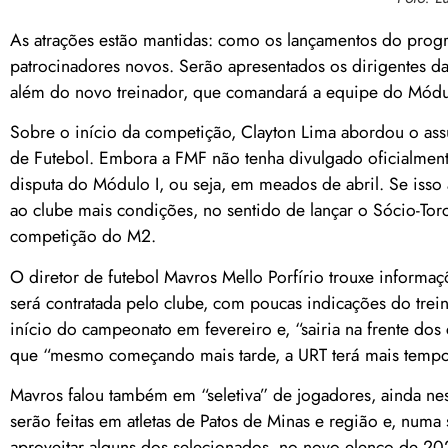
As atrações estão mantidas: como os lançamentos do prog
patrocinadores novos. Serão apresentados os dirigentes 
além do novo treinador, que comandará a equipe do Módu
Sobre o início da competição, Clayton Lima abordou o ass
de Futebol. Embora a FMF não tenha divulgado oficialment
disputa do Módulo I, ou seja, em meados de abril. Se isso
ao clube mais condições, no sentido de lançar o Sócio-To
competição do M2.
O diretor de futebol Mavros Mello Porfírio trouxe informa
será contratada pelo clube, com poucas indicações do trei
início do campeonato em fevereiro e, “sairia na frente do
que “mesmo começando mais tarde, a URT terá mais tempo 
Mavros falou também em “seletiva” de jogadores, ainda nes
serão feitas em atletas de Patos de Minas e região e, numa
aproveitar alguns dos selecionados, no novo elenco de 20