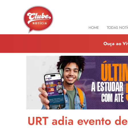
HOME
TODAS NOTÍ
Ouça ao Vi
URT adia evento d