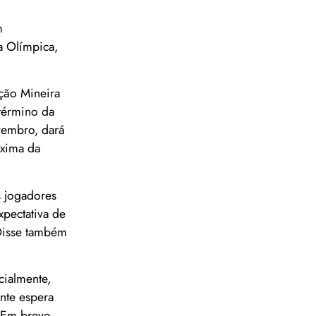
m
a Olímpica,
ação Mineira
término da
ovembro, dará
óxima da
s jogadores
xpectativa de
 Disse também
cialmente,
ente espera
. Em breve