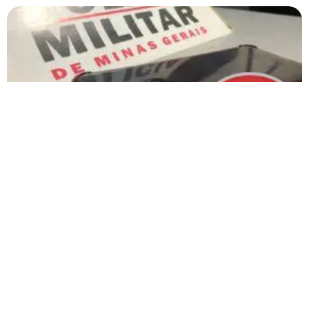
Jovem usa menor para se livrar do flagrante em
assalto a motorista de aplicativo em Patos de Minas
Carregar mais
<a href="arquivo.clubenoticia.com.br" target="_blank">Veja
mais em nosso arquivo!</a>