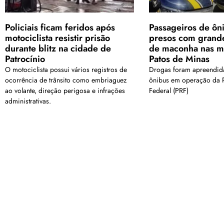
Policiais ficam feridos após
Passageiros de ôn
motociclista resistir prisão
presos com grand
durante blitz na cidade de
de maconha nas m
Patrocínio
Patos de Minas
O motociclista possui vários registros de
Drogas foram apreendi
ocorrência de trânsito como embriaguez
ônibus em operação da P
ao volante, direção perigosa e infrações
Federal (PRF)
administrativas.
<a href="arquivo.clubenoticia.com.br" target="_blank">Veja ma