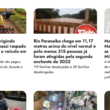
rigindo
Rio Paranaíba chega em 11,17
Ma
hassi raspado
metros acima do nível normal e
Ma
 o veículo em
pelo menos 315 pessoas já
as
foram atingidas pela segunda
Mi
enchente de 2022
 ele não pegou
A e
culo durante a
119 famílias desalojadas e 28 famílias
de 
desabrigadas.
rea
jun