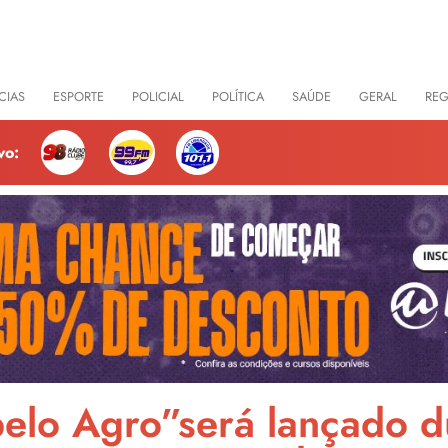
CIAS
ESPORTE
POLICIAL
POLÍTICA
SAÚDE
GERAL
RE
vo:
elo Agro”será lançado d