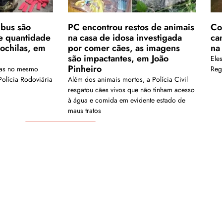
ibus são
PC encontrou restos de animais
Col
e quantidade
na casa de idosa investigada
ca
ochilas, em
por comer cães, as imagens
na
são impactantes, em João
Ele
Pinheiro
das no mesmo
Reg
olícia Rodoviária
Além dos animais mortos, a Polícia Civil
resgatou cães vivos que não tinham acesso
à água e comida em evidente estado de
maus tratos
Carregar mais
is em nosso arquivo!</a>