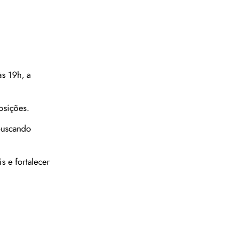
s 19h, a
osições.
 buscando
 e fortalecer
o