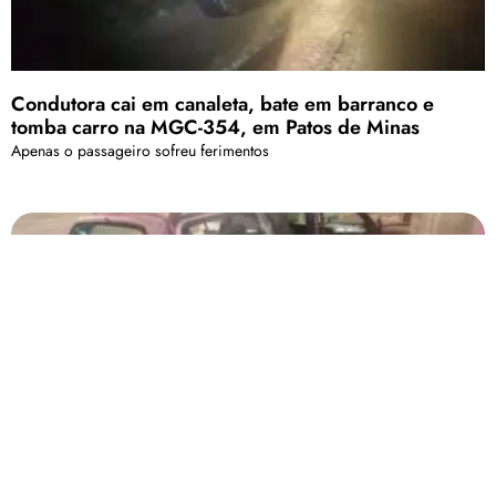
Condutora cai em canaleta, bate em barranco e
tomba carro na MGC-354, em Patos de Minas
Apenas o passageiro sofreu ferimentos
Motorista inabilitado e com sintomas de embriaguez
perde controle e bate carro em muro na avenida
Marabá
O veículo foi removido e o motorista encaminhado para a delegacia de