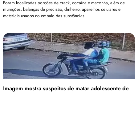
Foram localizadas porções de crack, cocaína e maconha, além de
munições, balanças de precisão, dinheiro, aparelhos celulares e
materiais usados no embalo das substâncias
Imagem mostra suspeitos de matar adolescente de
16 anos em Patos de Minas
Qualquer informação que possa ajuda a polícia a identificar os
suspeitos, a pessoa pode ligar para o 190 ou 181
Carregar mais
<a href="arquivo.clubenoticia.com.br" target="_blank">Veja