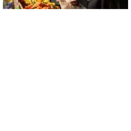
Projeto do Sebrae Minas visa promover melhorias
no Mercado Municipal de Patos de Minas
“Nosso Mercado” vai melhorar o funcionamento e ampliar a
atratividade de seis mercados municipais do Estado
Carregar mais
<a href="arquivo.clubenoticia.com.br" target="_blank">Veja
mais em nosso arquivo!</a>