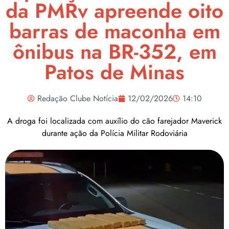
da PMRv apreende oito
barras de maconha em
ônibus na BR-352, em
Patos de Minas
Redação Clube Notícia
12/02/2026
14:10
A droga foi localizada com auxílio do cão farejador Maverick
durante ação da Polícia Militar Rodoviária