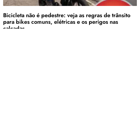
Bicicleta não é pedestre: veja as regras de trânsito
para bikes comuns, elétricas e os perigos nas
calçadas
Campanha do Senado Federal e regras atualizadas do Contran
reforçam os deveres dos ciclistas em Patos de Minas; saiba o que
pode e o que é proibido para evitar acidentes
Mulher é socorrida após atear fogo no próprio corpo
depois de discussão com amásio, em São Gotardo
Ela permanece em observação e seu estado de saúde é estável