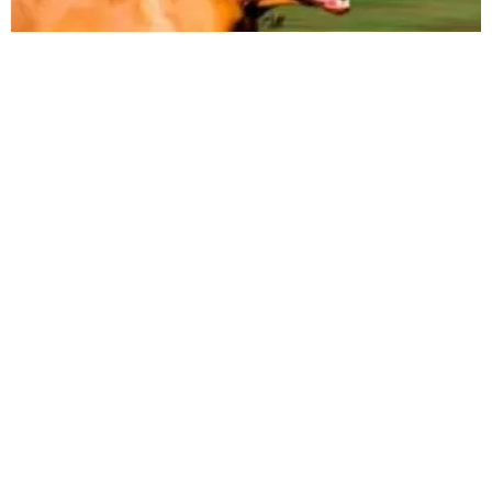
Justiça do Trabalho reverte justa causa de
trabalhador que chutou o cachorro da empresa em
Minas Gerais
O processo foi enviado ao TST para análise do recurso de revista
Carregar mais
<a href="arquivo.clubenoticia.com.br" target="_blank">Veja
mais em nosso arquivo!</a>