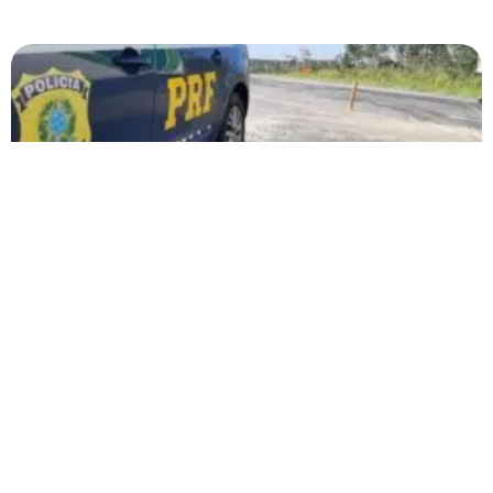
PRF lança Operação “Semana Santa – Tiradentes”
nas rodovias federais e faz alerta aos motoristas
O principal objetivo da operação é garantir segurança e fluidez no
trânsito para todos os usuários das rodovias, durante o feriado
prolongado