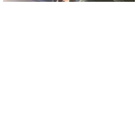
Jovem sem CNH sofre traumatismo craniano após
colisão com carro em cruzamento da Rua João da
Rocha Filgueira
Durante o atendimento, os militares constataram que a motociclista não
possuía Carteira Nacional de Habilitação (CNH). O registro policial
também aponta que ela transitava na contramão de direção em um
trecho sinalizado com faixa dupla contínua, onde é proibida a
ultrapassagem.
Governo Lula pede para CBF paralisar Campeonato