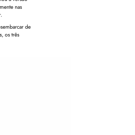
rmente nas
.
desembarcar de
, os três