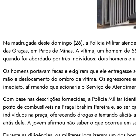
Na madrugada deste domingo (26), a Polícia Militar atend
das Graças, em Patos de Minas. A vítima, um homem de 55
quando foi abordado por três indivíduos: dois homens e 
Os homens portavam facas e exigiram que ele entregasse se
mão e deslocamento do ombro da vítima. Os agressores en
imediato, afirmando que acionaria o Serviço de Atendime
Com base nas descrições fornecidas, a Polícia Militar ide
posto de combustíveis na Praça Ibrahim Pereira e, ao ser q
indivíduos na praça, oferecendo drogas e tentando aliciá-la
atrás dele. A jovem afirmou não saber o que ocorreu em s
Durante as diligências, os militares localizaram um dos h