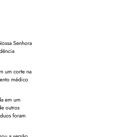
 Nossa Senhora
dência
em um corte na
mento médico
ada em um
de outros
víduos foram
rmou a versão