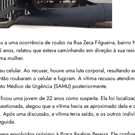
eu a uma ocorrência de roubo na Rua Zeca Filgueira, bairro
 anos, relatou que estava caminhando em direção à sua resi
uma mulher.
u celular. Ao recusar, houve uma luta corporal, resultando 
tão roubaram o celular e fugiram. A vítima recusou atendi
nto Médico de Urgência (SAMU) posteriormente.
ntificou uma jovem de 22 anos como suspeita. Ela foi localiz
uestionada, alegou que a vítima havia se aproximado dela e 
. Após uma discussão, a vítima teria saído, e os outros indi
eguida.
omens envolvidos próximo à Praça Ibrahim Pereira. Ele confi