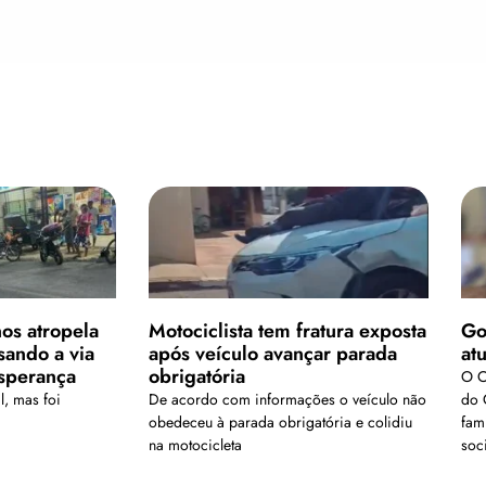
os atropela
Motociclista tem fratura exposta
Go
sando a via
após veículo avançar parada
at
Esperança
obrigatória
O C
l, mas foi
De acordo com informações o veículo não
do 
obedeceu à parada obrigatória e colidiu
fam
na motocicleta
soc