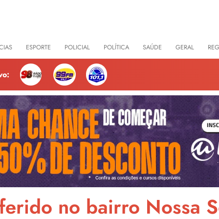
CIAS
ESPORTE
POLICIAL
POLÍTICA
SAÚDE
GERAL
RE
vo:
ferido no bairro Nossa 