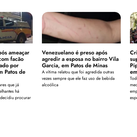
pós ameaçar
Venezuelano é preso após
Cr
com facão
agredir a esposa no bairro Vila
su
sado por
Garcia, em Patos de Minas
Pi
m Patos de
em
A vítima relatou que foi agredida outras
vezes sempre que ele faz uso de bebida
Tod
ares que já
alcoólica
med
lhantes há
emp
 decidiu procurar
esp
chegou ao limite
Carregar mais
is em nosso arquivo!</a>