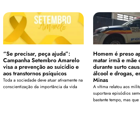
“Se precisar, peça ajuda”:
Homem é preso a
Campanha Setembro Amarelo
matar irmã e mãe 
visa a prevenção ao suicídio e
durante surto cau
aos transtornos psíquicos
álcool e drogas, e
Minas
Toda a sociedade deve atuar ativamente na
conscientização da importância da vida
A vítima relatou aos milit
suportava episódios seme
bastante tempo, mas que
ajuda porque a situação 
<a href="arquivo.clubenoticia.com.br" target="_blank">Veja ma