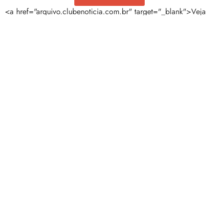
<a href="arquivo.clubenoticia.com.br" target="_blank">Veja
mais em nosso arquivo!</a>