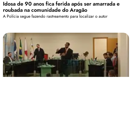
Idosa de 90 anos fica ferida após ser amarrada e
roubada na comunidade do Aragão
A Polícia segue fazendo rastreamento para localizar o autor
Acusados de matar desafeto são julgados; um é
absolvido e outro é condenado a mais de 6 anos de
prisão em regime semiaberto
A morte da vítima teria sido comemorada, pelos comparsas, com
fogos de artifícios
Carregar mais