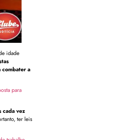
de idade
stas
a combater a
osta para
s cada vez
tanto, ter leis
e trabalho