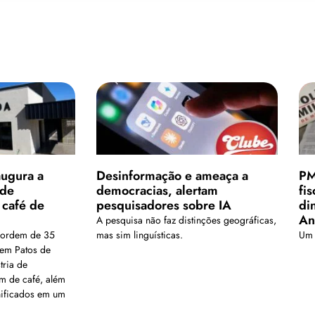
augura a
Desinformação e ameaça a
PM
 de
democracias, alertam
fi
 café de
pesquisadores sobre IA
di
An
A pesquisa não faz distinções geográficas,
 ordem de 35
mas sim linguísticas.
Um 
em Patos de
tria de
m de café, além
nificados em um