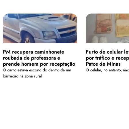
PM recupera caminhonete
Furto de celular le
roubada de professora e
por tráfico e rece
prende homem por receptação
Patos de Minas
O carro estava escondido dentro de um
O celular, no entanto, nã
barracão na zona rural
<a href="arquivo.clubenoticia.com.br" target="_blank">Veja ma