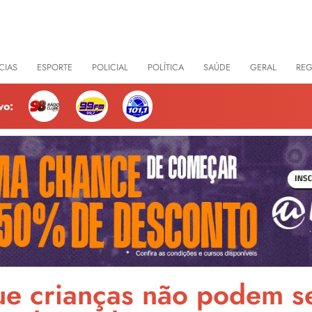
CIAS
ESPORTE
POLICIAL
POLÍTICA
SAÚDE
GERAL
RE
vo:
que crianças não podem s