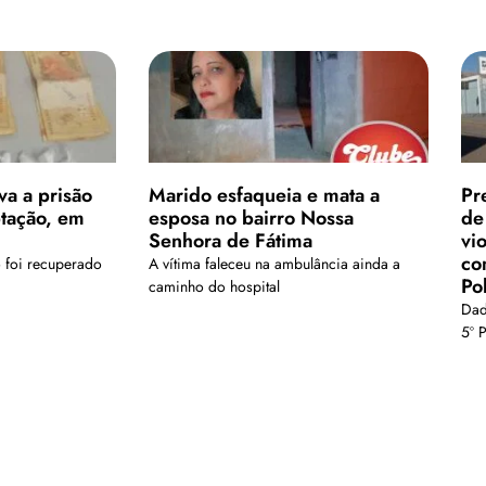
va a prisão
Marido esfaqueia e mata a
Pr
ptação, em
esposa no bairro Nossa
de
Senhora de Fátima
vi
co
o foi recuperado
A vítima faleceu na ambulância ainda a
Pol
caminho do hospital
Dad
5º 
Carregar mais
is em nosso arquivo!</a>