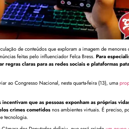
 circulação de conteúdos que exploram a imagem de menores 
ncias feitas pelo influenciador Felca Bress.
Para especiali
ar regras claras para as redes sociais e plataformas pat
viar ao Congresso Nacional, nesta quarta-feira (13), uma
prop
is incentivam que as pessoas exponham as próprias vida
elos crimes cometidos
nos ambientes virtuais. É preciso, por
e tecnologia.
a Câmara dos Deputados definiu, que será criado
um grupo d