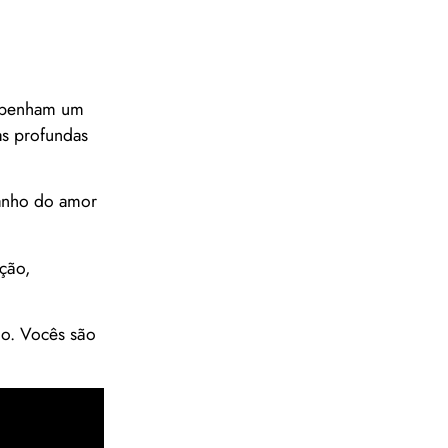
empenham um
as profundas
manho do amor
ção,
ão. Vocês são