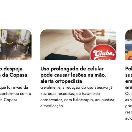
o despeja
Uso prolongado de celular
Po
a da Copasa
pode causar lesões na mão,
su
alerta ortopedista
em
em
que foi invadida
Geralmente, a redução do uso abusivo já
e conformou com o
traz boas respostas, ou tratamento
Os 
la Copasa
conservador, com fisioterapia, acupuntura
as 
e medicação.
gra
res
aut