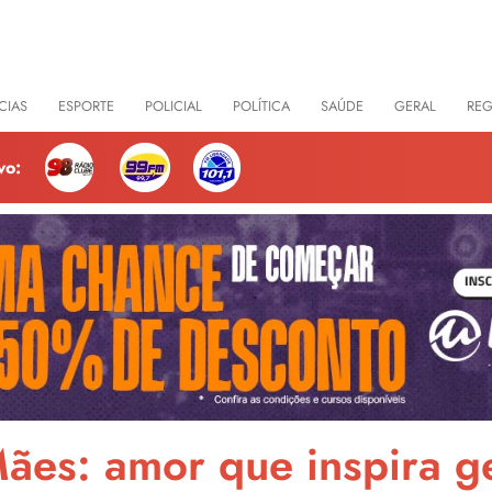
CIAS
ESPORTE
POLICIAL
POLÍTICA
SAÚDE
GERAL
RE
vo:
Mães: amor que inspira g