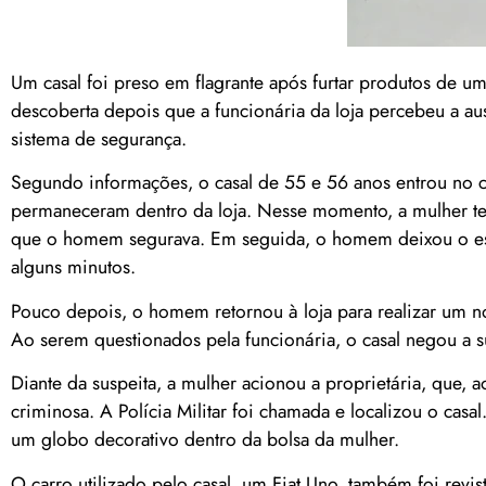
Um casal foi preso em flagrante após furtar produtos de u
descoberta depois que a funcionária da loja percebeu a aus
sistema de segurança.
Segundo informações, o casal de 55 e 56 anos entrou no
permaneceram dentro da loja. Nesse momento, a mulher teri
que o homem segurava. Em seguida, o homem deixou o esta
alguns minutos.
Pouco depois, o homem retornou à loja para realizar um n
Ao serem questionados pela funcionária, o casal negou a s
Diante da suspeita, a mulher acionou a proprietária, que, 
criminosa. A Polícia Militar foi chamada e localizou o ca
um globo decorativo dentro da bolsa da mulher.
O carro utilizado pelo casal, um Fiat Uno, também foi revis