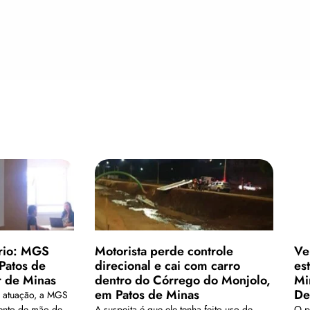
rio: MGS
Motorista perde controle
Ve
Patos de
direcional e cai com carro
es
r de Minas
dentro do Córrego do Monjolo,
Mi
em Patos de Minas
De
 atuação, a MGS
mento de mão de
A suspeita é que ele tenha feito uso de
O p