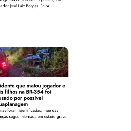
eador José Luiz Borges Júnior
idente que matou jogador e
is filhos na BR-354 foi
usado por possível
uaplanagem
imas foram identificadas; mãe das
anças segue internada em estado grave