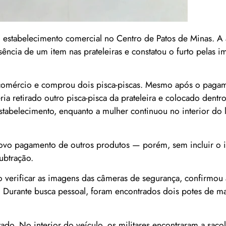
m estabelecimento comercial no Centro de Patos de Minas. A 
ência de um item nas prateleiras e constatou o furto pelas 
 comércio e comprou dois pisca-piscas. Mesmo após o paga
a retirado outro pisca-pisca da prateleira e colocado dentro
belecimento, enquanto a mulher continuou no interior do l
ovo pagamento de outros produtos — porém, sem incluir o i
ubtração.
ao verificar as imagens das câmeras de segurança, confirmou
sal. Durante busca pessoal, foram encontrados dois potes de 
tado. No interior do veículo, os militares encontraram a sac