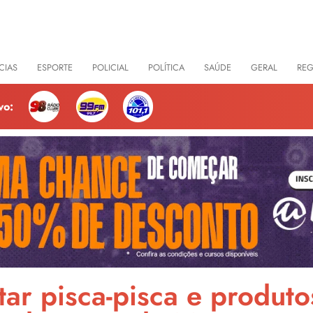
CIAS
ESPORTE
POLICIAL
POLÍTICA
SAÚDE
GERAL
RE
vo:
tar pisca-pisca e produto