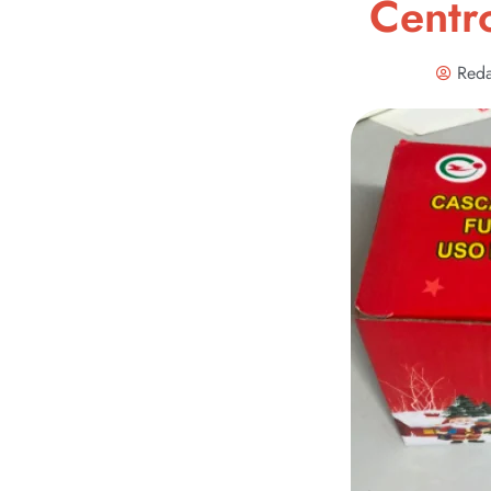
Centr
Reda