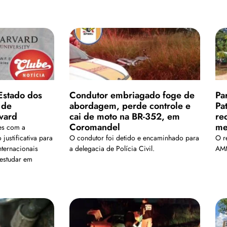
Estado dos
Condutor embriagado foge de
Pa
 de
abordagem, perde controle e
Pa
vard
cai de moto na BR-352, em
re
Coromandel
me
es com a
justificativa para
O condutor foi detido e encaminhado para
O r
nternacionais
a delegacia de Polícia Civil.
AMM
estudar em