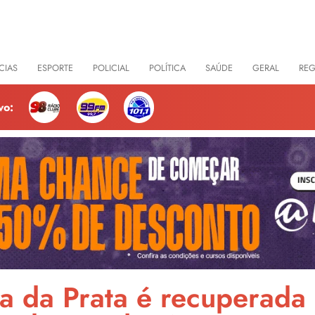
CIAS
ESPORTE
POLICIAL
POLÍTICA
SAÚDE
GERAL
RE
vo:
a da Prata é recuperada