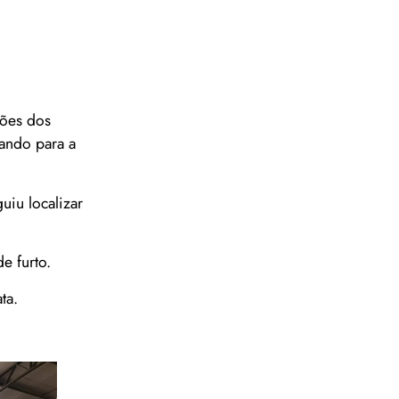
ções dos
cando para a
uiu localizar
e furto.
ta.