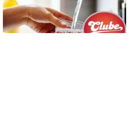
Programa dá desconto de 50% na conta de água de
entidades filantrópicas e hospitais públicos
Iniciativa da Arsae concede subsídio nas faturas de entidades atendidas
pela Copasa
Carregar mais
<a href="arquivo.clubenoticia.com.br" target="_blank">Veja
mais em nosso arquivo!</a>