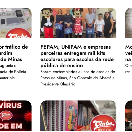
 tráfico de
FEPAM, UNIPAM e empresas
Mo
ardim
parceiras entregam mil kits
ve
 de Minas
escolares para escolas da rede
na
pública de ensino
agrante e
O mo
acia de Polícia
Foram contemplados alunos de escolas de
res
materiais
Patos de Minas, São Gonçalo do Abaeté e
Presidente Olegário