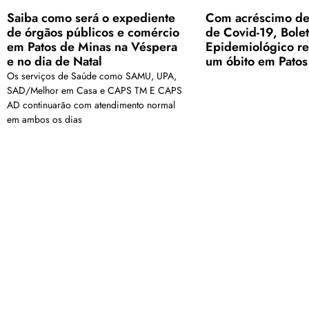
Saiba como será o expediente
Com acréscimo de
de órgãos públicos e comércio
de Covid-19, Bole
em Patos de Minas na Véspera
Epidemiológico re
e no dia de Natal
um óbito em Patos
Os serviços de Saúde como SAMU, UPA,
SAD/Melhor em Casa e CAPS TM E CAPS
AD continuarão com atendimento normal
em ambos os dias
<a href="arquivo.clubenoticia.com.br" target="_blank">Veja ma