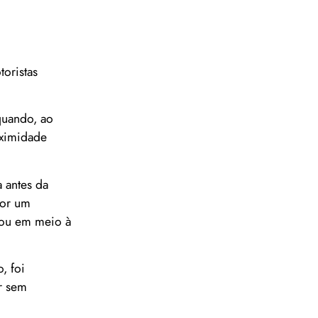
toristas
quando, ao
oximidade
 antes da
por um
arou em meio à
, foi
r sem