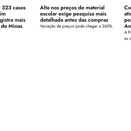
 323 casos
Alta nos preços de material
Co
tim
escolar exige pesquisa mais
at
gistra mais
detalhada antes das compras
po
 de Minas
Am
Variação de preços pode chegar a 260%.
A Po
as 
Carregar mais
is em nosso arquivo!</a>