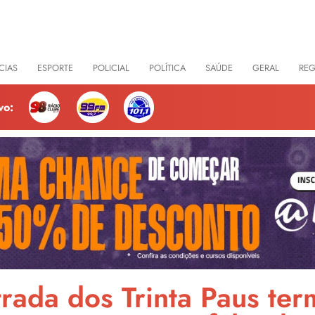
CIAS
ESPORTE
POLICIAL
POLÍTICA
SAÚDE
GERAL
RE
vo:
strada dos Trinta Paus te